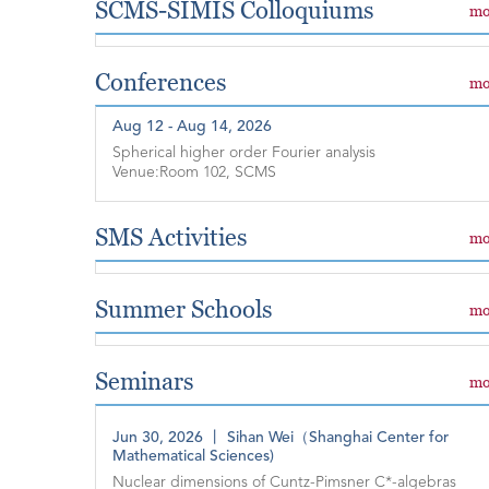
SCMS-SIMIS Colloquiums
mo
Conferences
mo
Aug 12 - Aug 14, 2026
Spherical higher order Fourier analysis
Venue:Room 102, SCMS
SMS Activities
mo
Summer Schools
mo
Seminars
mo
Jun 30, 2026 丨 Sihan Wei（Shanghai Center for
Mathematical Sciences)
Nuclear dimensions of Cuntz-Pimsner C*-algebras