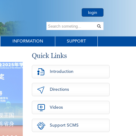
login
INFORMATION
SUPPORT
Quick Links
Introduction
Directions
Videos
授王国
陈省身
Support SCMS