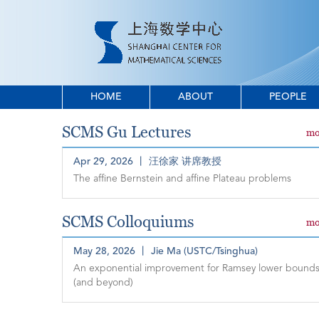
HOME
ABOUT
PEOPLE
SCMS Gu Lectures
mo
Apr 29, 2026 丨 汪徐家 讲席教授
The affine Bernstein and affine Plateau problems
SCMS Colloquiums
mo
May 28, 2026 丨 Jie Ma (USTC/Tsinghua)
An exponential improvement for Ramsey lower bound
(and beyond)