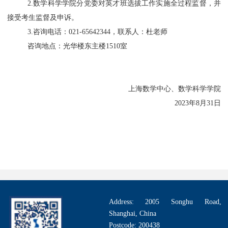
2
.
数学科学学院分党委对英才班选拔工作实施全过程监督，并
接受考生监督及申诉。
3
.咨询电话：021-6564234
4
，联系人：杜老师
咨询地点：光华楼东主楼
1510室
上海数学中心
、
数学科学学院
20
2
3
年
8
月
31
日
Address: 2005 Songhu Road,
Shanghai, China
Postcode: 200438