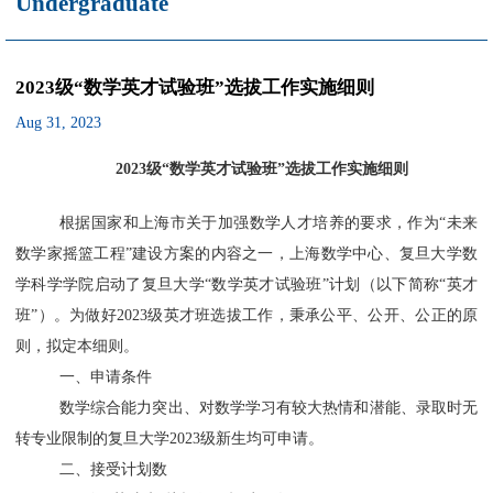
Undergraduate
2023级“数学英才试验班”选拔工作实施细则
Aug 31, 2023
2
02
3
级
“数学英才试验班”选拔工作实施细则
根据国家和上海市关于加强数学人才培养的要求，作为
“未来
数学家摇篮工程”建设方案的内容之一，上海数学中心、
复旦大学
数
学科学学院启动
了
复旦大学
“数学英才试验班”计划（以下简称“英才
班”）。
为做好
2
02
3
级
英才班
选拔工作
，
秉承公平、公开、公正的原
则，拟定本细则。
一、申请条件
数学综合能力突出
、
对数学学习有较大热情和潜能
、
录取时无
转专业限制的
复旦大学
202
3
级新生
均可申请。
二、接受计划数