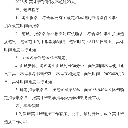
202
3
级
“英才班”拟招收
不超过
20
人。
三、选拔程序
1．考生报名。符合学校有关规定和本细则申请条件的学生，
须在规定时间内报名。
2．笔试。报名名单经教务处审核确认。符合条件学生参加选
拔笔试。笔试范围为中学数学知识。笔试时间：
8
月
31
日晚上。具体
时间地点另行通知。
3．面试名单依笔试成绩确定。
4
.
面试安排。每名考生面试时长
3
0
分钟。面试期间不得使用通
讯工具，不得参考书籍资料，不得互相交流。面试时间：
2
02
3
年
9月
3
日。具体时间地点另行通知。
5
.
确定拟录取名单。按笔试成绩
60%，面试成绩40%的比例确
定拟录取名单。报英才班教学指导委员会和教务处审核。
四、组织保障
1.为保证英才班选拔工作有序、公平、顺利开展，成立英才班
选拔工作小组。