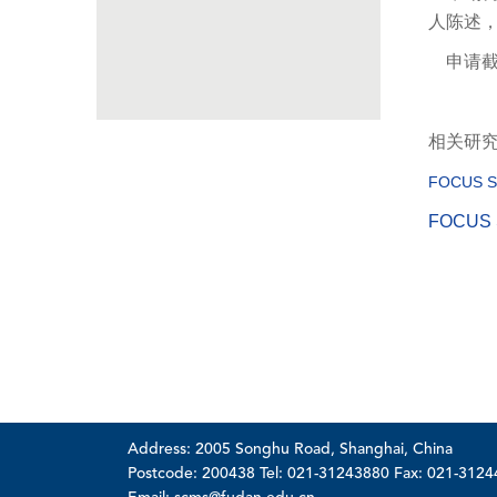
人陈述
申请截止
相关研
FOCUS S
FOCUS 
Address: 2005 Songhu Road, Shanghai, China
Postcode: 200438 Tel: 021-31243880 Fax: 021-312