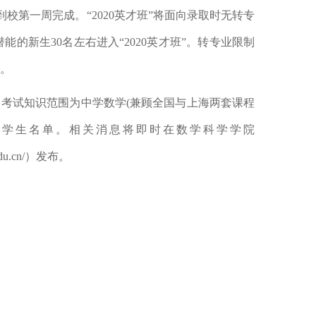
到校第一周完成。“
2020
英才班”将面向录取时无转专
潜能的新生
30
名左右进入
“
2020
英才班
”
。转专业限制
拔。
，
考试知识范围为中学数学
(
兼顾全国与上海两套课程
学生名单。相关消息将即时在数学科学学院
du.cn/
）发布。