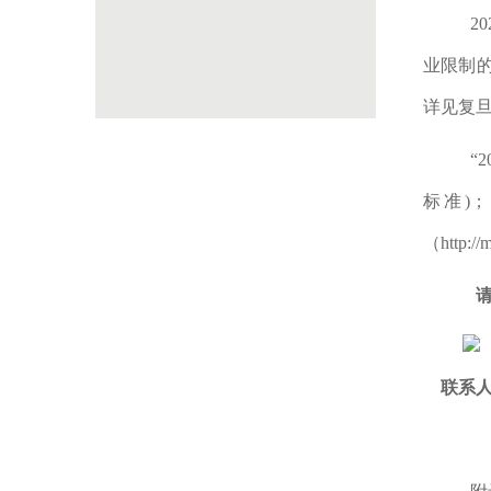
20
业限制
详见复
“2
标准
)
；
（
http://
联系人