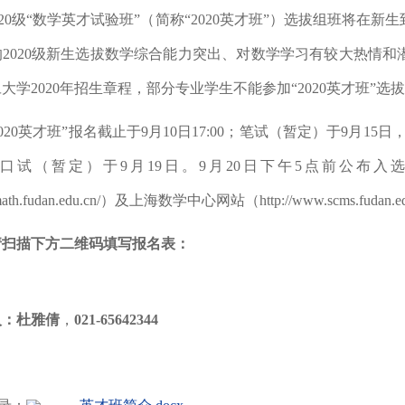
20
级
“
数学英才试验班
”
（简称
“
2020
英才班
”
）选拔
组班将在新生
的
2020
级新生选拔数学综合能力突出、对数学学习有较大热情和
旦大学
2020
年招生章程，部分专业学生不能参加“
2020
英才班”选
020
英才班
”
报名截止
于
9
月
10
日
17:00
；笔试（暂定）于
9
月
15
日
口试（暂定）于
9
月
19
日。
9
月
20
日下午
5
点前公布入选
math.fudan.edu.cn/
）及上海数学中心网站（
http://www.scms.fudan.e
请扫描下方二维码填写报名表：
：杜雅倩
，
021-65642344