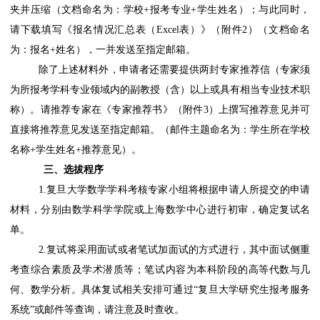
夹并压缩（
文档命名为：学校+报考专业+学生姓名
）；与此同时，
请下载填写《报名情况汇总表（Excel表）》（附件2）（
文档命名
为：报名+姓名
），一并发送至指定邮箱。
除了上述材料外，申请者还需要提供两封专家推荐信（专家须
为所报考学科专业领域内的副教授（含）以上或具有相当专业技术职
称）。请推荐专家在《专家推荐书》（附件3）上撰写推荐意见并可
直接将推荐意见发送至指定邮箱。（邮件主题命名为：学生所在学校
名称+学生姓名+推荐意见）。
三、
选拔程序
1.
复旦大学
数学学科考核专家小组将根据申请人所提交的申请
材料，分别由数学科学学院或上海数学中心进行初审，确定复试名
单。
2.复试将采用面试或者笔试加面试的方式进行，其中面试侧重
考查综合素质及学术潜质等；笔试内容为本科阶段的高等代数与几
何、数学分析。具体复试相关安排可通过“复旦大学研究生报考服务
系统”或邮件等查询，请注意及时查收。