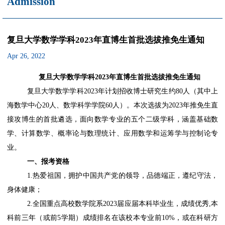
Admission
复旦大学数学学科2023年直博生首批选拔推免生通知
Apr 26, 2022
复旦大学数学学科2023年直博
生
首批选拔推免生通知
复旦大学数学
学科2023年
计划招收博士研究生约80
人
（其中上
海数学中心20
人、
数学科学学院60
人
）。本次选拔为
2023
年推免生直
接攻博生的首批遴选，面向数学专业的五个二级学科，涵盖基础数
学、计算数学、概率论与数理统计、应用数学和运筹学与控制论专
业。
一、报考资格
1.热爱祖国，拥护中国共产党的领导，品德端正，遵纪守法，
身体健康；
2.全国重点高校数学院系2023届应届本科毕业生，成绩优秀,
本
科前三年（或前5学期）成绩排名在该校本专业前10%，或在科研方